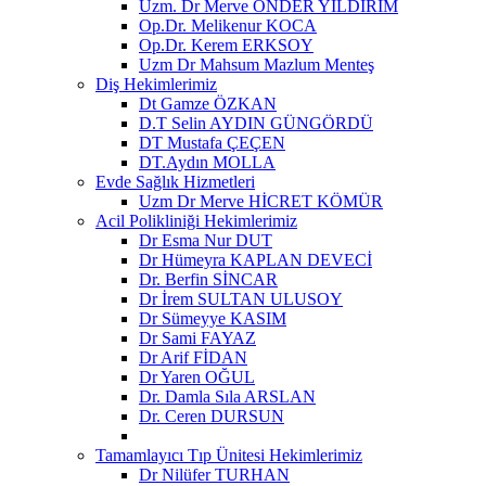
Uzm. Dr Merve ÖNDER YILDIRIM
Op.Dr. Melikenur KOCA
Op.Dr. Kerem ERKSOY
Uzm Dr Mahsum Mazlum Menteş
Diş Hekimlerimiz
Dt Gamze ÖZKAN
D.T Selin AYDIN GÜNGÖRDÜ
DT Mustafa ÇEÇEN
DT.Aydın MOLLA
Evde Sağlık Hizmetleri
Uzm Dr Merve HİCRET KÖMÜR
Acil Polikliniği Hekimlerimiz
Dr Esma Nur DUT
Dr Hümeyra KAPLAN DEVECİ
Dr. Berfin SİNCAR
Dr İrem SULTAN ULUSOY
Dr Sümeyye KASIM
Dr Sami FAYAZ
Dr Arif FİDAN
Dr Yaren OĞUL
Dr. Damla Sıla ARSLAN
Dr. Ceren DURSUN
Tamamlayıcı Tıp Ünitesi Hekimlerimiz
Dr Nilüfer TURHAN