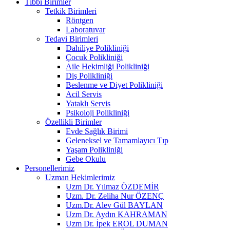
Tıbbi Birimler
Tetkik Birimleri
Röntgen
Laboratuvar
Tedavi Birimleri
Dahiliye Polikliniği
Çocuk Polikliniği
Aile Hekimliği Polikliniği
Diş Polikliniği
Beslenme ve Diyet Polikliniği
Acil Servis
Yataklı Servis
Psikoloji Polikliniği
Özellikli Birimler
Evde Sağlık Birimi
Geleneksel ve Tamamlayıcı Tıp
Yaşam Polikliniği
Gebe Okulu
Personellerimiz
Uzman Hekimlerimiz
Uzm Dr. Yılmaz ÖZDEMİR
Uzm. Dr. Zeliha Nur ÖZENÇ
Uzm.Dr. Alev Gül BAYLAN
Uzm Dr. Aydın KAHRAMAN
Uzm Dr. İpek EROL DUMAN