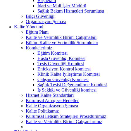
Başhekim
İdari ve Mali İşler Müdürü
Sağlık Bakım Hizmetleri Sorumlusu
Bilgi Güvenliği
Organizasyon Şeması
Kalite Yönetimi
Eğitim Planı
Kalite ve Verimlilik Birimi Çalışmaları
Bölüm Kalite ve Verimlilik Sorumluları
Komitelerimiz
Eğitim Komitesi
Hasta Güvenliği Komitesi
Tesis Güvenliği Komitesi
Enfeksiyon Kontrol komitesi
Klinik Kalite İyileştirme Komitesi
Çalışan Güvenliği Komitesi
Sağlık Tesisi Değerlendirme Komitesi
İş Sağlığı ve Güvenliği komitesi
Hizmet Kalite Standartları
Kurumsal Amaç ve Hedefler
Kalite Organizasyon Şeması
Kalite Politikamız
Kurumsal İletişim Stratejileri Prosedürümüz
Kalite ve Verimlilik Birimi Çalışanlarımız