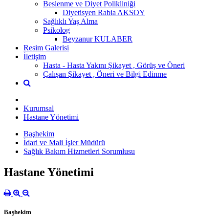
Beslenme ve Diyet Polikliniği
Diyetisyen Rabia AKSOY
Sağlıklı Yaş Alma
Psikolog
Beyzanur KULABER
Resim Galerisi
İletişim
Hasta - Hasta Yakını Şikayet , Görüş ve Öneri
Çalışan Şikayet , Öneri ve Bilgi Edinme
Kurumsal
Hastane Yönetimi
Başhekim
İdari ve Mali İşler Müdürü
Sağlık Bakım Hizmetleri Sorumlusu
Hastane Yönetimi
Başhekim