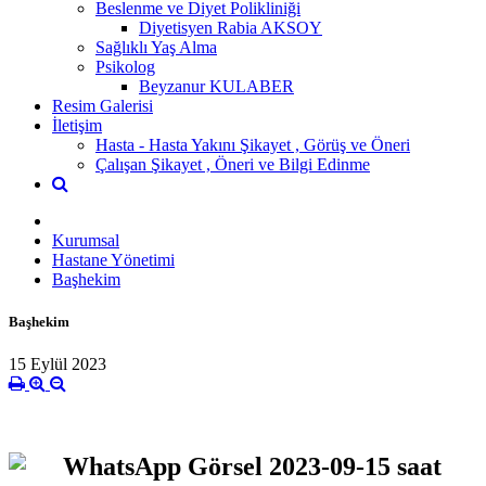
Beslenme ve Diyet Polikliniği
Diyetisyen Rabia AKSOY
Sağlıklı Yaş Alma
Psikolog
Beyzanur KULABER
Resim Galerisi
İletişim
Hasta - Hasta Yakını Şikayet , Görüş ve Öneri
Çalışan Şikayet , Öneri ve Bilgi Edinme
Kurumsal
Hastane Yönetimi
Başhekim
Başhekim
15 Eylül 2023