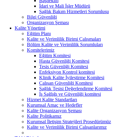
Başhekim
İdari ve Mali İşler Müdürü
Sağlık Bakım Hizmetleri Sorumlusu
Bilgi Güvenliği
Organizasyon Şeması
Kalite Yönetimi
Eğitim Planı
Kalite ve Verimlilik Birimi Çalışmaları
Bölüm Kalite ve Verimlilik Sorumluları
Komitelerimiz
Eğitim Komitesi
Hasta Güvenliği Komitesi
Tesis Güvenliği Komitesi
Enfeksiyon Kontrol komitesi
Klinik Kalite İyileştirme Komitesi
Çalışan Güvenliği Komitesi
Sağlık Tesisi Değerlendirme Komitesi
İş Sağlığı ve Güvenliği komitesi
Hizmet Kalite Standartları
Kurumsal Amaç ve Hedefler
Kalite Organizasyon Şeması
Kalite Politikamız
Kurumsal İletişim Stratejileri Prosedürümüz
Kalite ve Verimlilik Birimi Çalışanlarımız