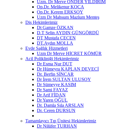
Uzm. Dr Merve ÖNDER YILDIRIM
Op.Dr. Melikenur KOCA
Op.Dr. Kerem ERKSOY
Uzm Dr Mahsum Mazlum Menteş
Diş Hekimlerimiz
Dt Gamze ÖZKAN
D.T Selin AYDIN GÜNGÖRDÜ
DT Mustafa ÇEÇEN
DT.Aydın MOLLA
Evde Sağlık Hizmetleri
Uzm Dr Merve HİCRET KÖMÜR
Acil Polikliniği Hekimlerimiz
Dr Esma Nur DUT
Dr Hümeyra KAPLAN DEVECİ
Dr. Berfin SİNCAR
Dr İrem SULTAN ULUSOY
Dr Sümeyye KASIM
Dr Sami FAYAZ
Dr Arif FİDAN
Dr Yaren OĞUL
Dr. Damla Sıla ARSLAN
Dr. Ceren DURSUN
Tamamlayıcı Tıp Ünitesi Hekimlerimiz
Dr Nilüfer TURHAN