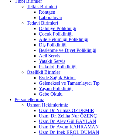
Tıbbi Birimler
Tetkik Birimleri
Röntgen
Laboratuvar
Tedavi Birimleri
Dahiliye Polikliniği
Çocuk Polikliniği
Aile Hekimliği Polikliniği
Diş Polikliniği
Beslenme ve Diyet Polikliniği
Acil Servis
Yataklı Servis
Psikoloji Polikliniği
Özellikli Birimler
Evde Sağlık Birimi
Geleneksel ve Tamamlayıcı Tıp
Yaşam Polikliniği
Gebe Okulu
Personellerimiz
Uzman Hekimlerimiz
Uzm Dr. Yılmaz ÖZDEMİR
Uzm. Dr. Zeliha Nur ÖZENÇ
Uzm.Dr. Alev Gül BAYLAN
Uzm Dr. Aydın KAHRAMAN
Uzm Dr. İpek EROL DUMAN