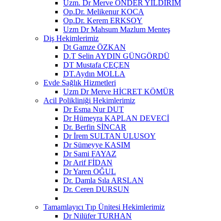
Uzm. Dr Merve ÖNDER YILDIRIM
Op.Dr. Melikenur KOCA
Op.Dr. Kerem ERKSOY
Uzm Dr Mahsum Mazlum Menteş
Diş Hekimlerimiz
Dt Gamze ÖZKAN
D.T Selin AYDIN GÜNGÖRDÜ
DT Mustafa ÇEÇEN
DT.Aydın MOLLA
Evde Sağlık Hizmetleri
Uzm Dr Merve HİCRET KÖMÜR
Acil Polikliniği Hekimlerimiz
Dr Esma Nur DUT
Dr Hümeyra KAPLAN DEVECİ
Dr. Berfin SİNCAR
Dr İrem SULTAN ULUSOY
Dr Sümeyye KASIM
Dr Sami FAYAZ
Dr Arif FİDAN
Dr Yaren OĞUL
Dr. Damla Sıla ARSLAN
Dr. Ceren DURSUN
Tamamlayıcı Tıp Ünitesi Hekimlerimiz
Dr Nilüfer TURHAN