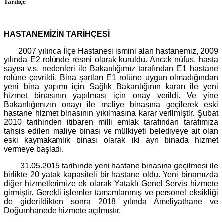
Tarihçe
HASTANEMİZİN TARİHÇESİ
2007 yılında İlçe Hastanesi ismini alan hastanemiz, 2009
yılında E2 rolünde resmi olarak kuruldu. Ancak nüfus, hasta
sayısı v.s. nedenleri ile Bakanlığımız tarafından E1 hastane
rolüne çevrildi. Bina şartları E1 rolüne uygun olmadığından
yeni bina yapımı için Sağlık Bakanlığının kararı ile yeni
hizmet binasının yapılması için onay verildi. Ve yine
Bakanlığımızın onayı ile maliye binasına geçilerek eski
hastane hizmet binasının yıkılmasına karar verilmiştir. Şubat
2010 tarihinden itibaren milli emlak tarafından tarafımıza
tahsis edilen maliye binası ve mülkiyeti belediyeye ait olan
eski kaymakamlık binası olarak iki ayrı binada hizmet
vermeye başladı.
31.05.2015 tarihinde yeni hastane binasına geçilmesi ile
birlikte 20 yatak kapasiteli bir hastane oldu. Yeni binamızda
diğer hizmetlerimize ek olarak Yataklı Genel Servis hizmete
girmiştir. Gerekli işlemler tamamlanmış ve personel eksikliği
de giderildikten sonra 2018 yılında Ameliyathane ve
Doğumhanede hizmete açılmıştır.