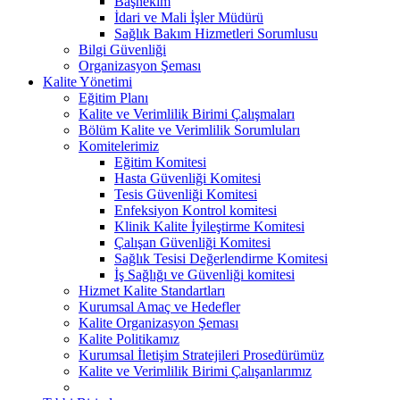
Başhekim
İdari ve Mali İşler Müdürü
Sağlık Bakım Hizmetleri Sorumlusu
Bilgi Güvenliği
Organizasyon Şeması
Kalite Yönetimi
Eğitim Planı
Kalite ve Verimlilik Birimi Çalışmaları
Bölüm Kalite ve Verimlilik Sorumluları
Komitelerimiz
Eğitim Komitesi
Hasta Güvenliği Komitesi
Tesis Güvenliği Komitesi
Enfeksiyon Kontrol komitesi
Klinik Kalite İyileştirme Komitesi
Çalışan Güvenliği Komitesi
Sağlık Tesisi Değerlendirme Komitesi
İş Sağlığı ve Güvenliği komitesi
Hizmet Kalite Standartları
Kurumsal Amaç ve Hedefler
Kalite Organizasyon Şeması
Kalite Politikamız
Kurumsal İletişim Stratejileri Prosedürümüz
Kalite ve Verimlilik Birimi Çalışanlarımız