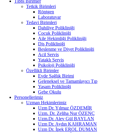
Tıbbi Birimler
Tetkik Birimleri
Röntgen
Laboratuvar
Tedavi Birimleri
Dahiliye Polikliniği
Çocuk Polikliniği
Aile Hekimliği Polikliniği
Diş Polikliniği
Beslenme ve Diyet Polikliniği
Acil Servis
Yataklı Servis
Psikoloji Polikliniği
Özellikli Birimler
Evde Sağlık Birimi
Geleneksel ve Tamamlayıcı Tıp
Yaşam Polikliniği
Gebe Okulu
Personellerimiz
Uzman Hekimlerimiz
Uzm Dr. Yılmaz ÖZDEMİR
Uzm. Dr. Zeliha Nur ÖZENÇ
Uzm.Dr. Alev Gül BAYLAN
Uzm Dr. Aydın KAHRAMAN
Uzm Dr. İpek EROL DUMAN