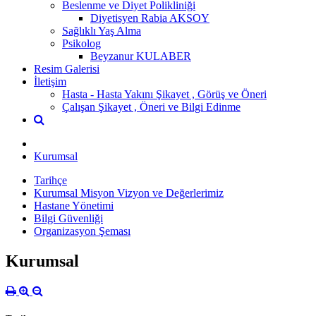
Beslenme ve Diyet Polikliniği
Diyetisyen Rabia AKSOY
Sağlıklı Yaş Alma
Psikolog
Beyzanur KULABER
Resim Galerisi
İletişim
Hasta - Hasta Yakını Şikayet , Görüş ve Öneri
Çalışan Şikayet , Öneri ve Bilgi Edinme
Kurumsal
Tarihçe
Kurumsal Misyon Vizyon ve Değerlerimiz
Hastane Yönetimi
Bilgi Güvenliği
Organizasyon Şeması
Kurumsal