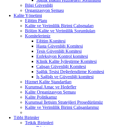
Sağlık Bakım Hizmetleri Sorumlusu
Bilgi Güvenliği
Organizasyon Şeması
Kalite Yönetimi
Eğitim Planı
Kalite ve Verimlilik Birimi Çalışmaları
Bölüm Kalite ve Verimlilik Sorumluları
Komitelerimiz
Eğitim Komitesi
Hasta Güvenliği Komitesi
Tesis Güvenliği Komitesi
Enfeksiyon Kontrol komitesi
Klinik Kalite İyileştirme Komitesi
Çalışan Güvenliği Komitesi
Sağlık Tesisi Değerlendirme Komitesi
İş Sağlığı ve Güvenliği komitesi
Hizmet Kalite Standartları
Kurumsal Amaç ve Hedefler
Kalite Organizasyon Şeması
Kalite Politikamız
Kurumsal İletişim Stratejileri Prosedürümüz
Kalite ve Verimlilik Birimi Çalışanlarımız
Tıbbi Birimler
Tetkik Birimleri