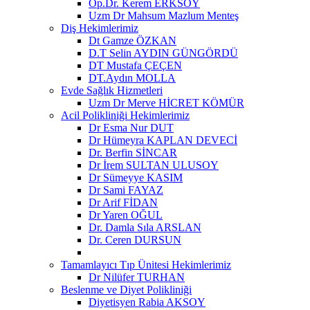
Op.Dr. Kerem ERKSOY
Uzm Dr Mahsum Mazlum Menteş
Diş Hekimlerimiz
Dt Gamze ÖZKAN
D.T Selin AYDIN GÜNGÖRDÜ
DT Mustafa ÇEÇEN
DT.Aydın MOLLA
Evde Sağlık Hizmetleri
Uzm Dr Merve HİCRET KÖMÜR
Acil Polikliniği Hekimlerimiz
Dr Esma Nur DUT
Dr Hümeyra KAPLAN DEVECİ
Dr. Berfin SİNCAR
Dr İrem SULTAN ULUSOY
Dr Sümeyye KASIM
Dr Sami FAYAZ
Dr Arif FİDAN
Dr Yaren OĞUL
Dr. Damla Sıla ARSLAN
Dr. Ceren DURSUN
Tamamlayıcı Tıp Ünitesi Hekimlerimiz
Dr Nilüfer TURHAN
Beslenme ve Diyet Polikliniği
Diyetisyen Rabia AKSOY