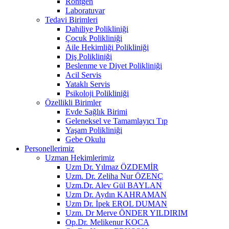
Röntgen
Laboratuvar
Tedavi Birimleri
Dahiliye Polikliniği
Çocuk Polikliniği
Aile Hekimliği Polikliniği
Diş Polikliniği
Beslenme ve Diyet Polikliniği
Acil Servis
Yataklı Servis
Psikoloji Polikliniği
Özellikli Birimler
Evde Sağlık Birimi
Geleneksel ve Tamamlayıcı Tıp
Yaşam Polikliniği
Gebe Okulu
Personellerimiz
Uzman Hekimlerimiz
Uzm Dr. Yılmaz ÖZDEMİR
Uzm. Dr. Zeliha Nur ÖZENÇ
Uzm.Dr. Alev Gül BAYLAN
Uzm Dr. Aydın KAHRAMAN
Uzm Dr. İpek EROL DUMAN
Uzm. Dr Merve ÖNDER YILDIRIM
Op.Dr. Melikenur KOCA