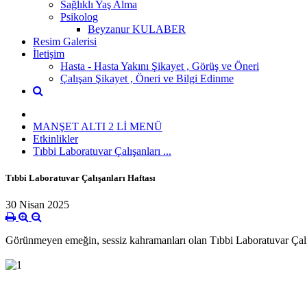
Sağlıklı Yaş Alma
Psikolog
Beyzanur KULABER
Resim Galerisi
İletişim
Hasta - Hasta Yakını Şikayet , Görüş ve Öneri
Çalışan Şikayet , Öneri ve Bilgi Edinme
MANŞET ALTI 2 Lİ MENÜ
Etkinlikler
Tıbbi Laboratuvar Çalışanları ...
Tıbbi Laboratuvar Çalışanları Haftası
30 Nisan 2025
Görünmeyen emeğin, sessiz kahramanları olan Tıbbi Laboratuvar Çalış