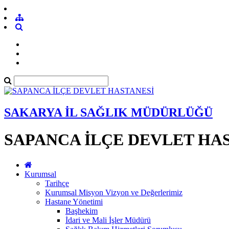
SAKARYA İL SAĞLIK MÜDÜRLÜĞÜ
SAPANCA İLÇE DEVLET HA
Kurumsal
Tarihçe
Kurumsal Misyon Vizyon ve Değerlerimiz
Hastane Yönetimi
Başhekim
İdari ve Mali İşler Müdürü