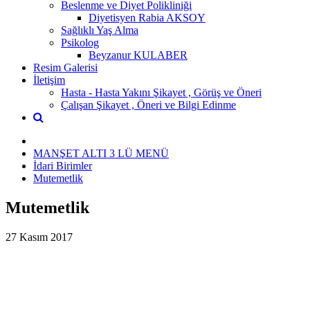
Beslenme ve Diyet Polikliniği
Diyetisyen Rabia AKSOY
Sağlıklı Yaş Alma
Psikolog
Beyzanur KULABER
Resim Galerisi
İletişim
Hasta - Hasta Yakını Şikayet , Görüş ve Öneri
Çalışan Şikayet , Öneri ve Bilgi Edinme
MANŞET ALTI 3 LÜ MENÜ
İdari Birimler
Mutemetlik
Mutemetlik
27 Kasım 2017