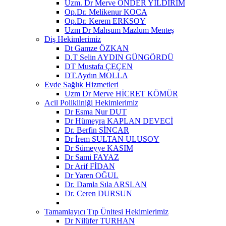
Uzm. Dr Merve ÖNDER YILDIRIM
Op.Dr. Melikenur KOCA
Op.Dr. Kerem ERKSOY
Uzm Dr Mahsum Mazlum Menteş
Diş Hekimlerimiz
Dt Gamze ÖZKAN
D.T Selin AYDIN GÜNGÖRDÜ
DT Mustafa ÇEÇEN
DT.Aydın MOLLA
Evde Sağlık Hizmetleri
Uzm Dr Merve HİCRET KÖMÜR
Acil Polikliniği Hekimlerimiz
Dr Esma Nur DUT
Dr Hümeyra KAPLAN DEVECİ
Dr. Berfin SİNCAR
Dr İrem SULTAN ULUSOY
Dr Sümeyye KASIM
Dr Sami FAYAZ
Dr Arif FİDAN
Dr Yaren OĞUL
Dr. Damla Sıla ARSLAN
Dr. Ceren DURSUN
Tamamlayıcı Tıp Ünitesi Hekimlerimiz
Dr Nilüfer TURHAN