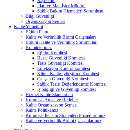
Başhekim
İdari ve Mali İşler Müdürü
Sağlık Bakım Hizmetleri Sorumlusu
Bilgi Güvenliği
Organizasyon Şeması
Kalite Yönetimi
Eğitim Planı
Kalite ve Verimlilik Birimi Çalışmaları
Bölüm Kalite ve Verimlilik Sorumluları
Komitelerimiz
Eğitim Komitesi
Hasta Güvenliği Komitesi
Tesis Güvenliği Komitesi
Enfeksiyon Kontrol komitesi
Klinik Kalite İyileştirme Komitesi
Çalışan Güvenliği Komitesi
Sağlık Tesisi Değerlendirme Komitesi
İş Sağlığı ve Güvenliği komitesi
Hizmet Kalite Standartları
Kurumsal Amaç ve Hedefler
Kalite Organizasyon Şeması
Kalite Politikamız
Kurumsal İletişim Stratejileri Prosedürümüz
Kalite ve Verimlilik Birimi Çalışanlarımız