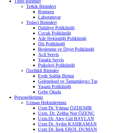
Tıbbi Birimler
Tetkik Birimleri
Röntgen
Laboratuvar
Tedavi Birimleri
Dahiliye Polikliniği
Çocuk Polikliniği
Aile Hekimliği Polikliniği
Diş Polikliniği
Beslenme ve Diyet Polikliniği
Acil Servis
Yataklı Servis
Psikoloji Polikliniği
Özellikli Birimler
Evde Sağlık Birimi
Geleneksel ve Tamamlayıcı Tıp
Yaşam Polikliniği
Gebe Okulu
Personellerimiz
Uzman Hekimlerimiz
Uzm Dr. Yılmaz ÖZDEMİR
Uzm. Dr. Zeliha Nur ÖZENÇ
Uzm.Dr. Alev Gül BAYLAN
Uzm Dr. Aydın KAHRAMAN
Uzm Dr. İpek EROL DUMAN